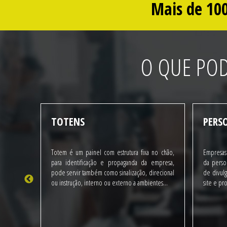
Mais de 100
O QUE POD
TOTENS
PERS
cial mais
Totem é um painel com estrutura fixa no chão,
Empresas
ipalmente
para identificação e propaganda da empresa,
da perso
e led’s é
pode servir também como sinalização, direcional
de divul
...
ou instrução, interno ou externo a ambientes...
site e pr