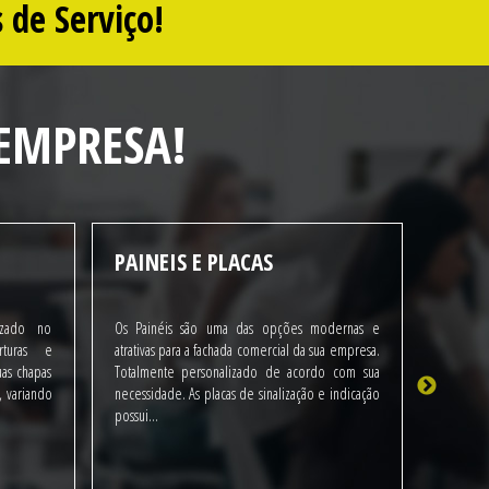
 de Serviço!
EMPRESA!
M
PAINEIS E PLACAS
FACH
izado no
Os Painéis são uma das opções modernas e
A fachad
rturas e
atrativas para a fachada comercial da sua empresa.
entre cl
as chapas
Totalmente personalizado de acordo com sua
bem elab
 variando
necessidade. As placas de sinalização e indicação
novos cl
possui...