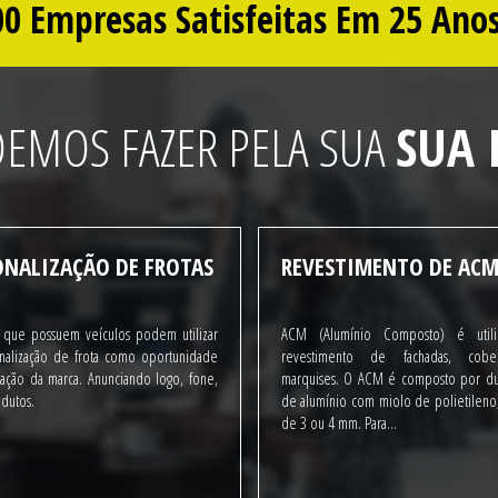
0 Empresas Satisfeitas Em 25 Anos
EMOS FAZER PELA SUA
SUA 
ONALIZAÇÃO DE FROTAS
REVESTIMENTO DE AC
 que possuem veículos podem utilizar
ACM (Alumínio Composto) é util
nalização de frota como oportunidade
revestimento de fachadas, cobe
gação da marca. Anunciando logo, fone,
marquises. O ACM é composto por du
odutos.
de alumínio com miolo de polietileno,
de 3 ou 4 mm. Para...